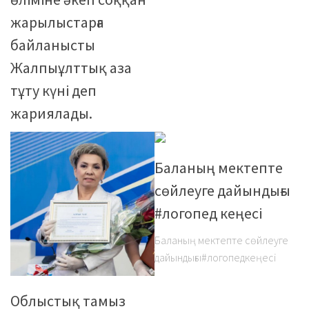
жарылыстарға
байланысты
Жалпыұлттық аза
тұту күні деп
жариялады.
Баланың мектепте
сөйлеуге дайындығы
#логопед кеңесі
Баланың мектепте сөйлеуге
дайындығы#логопедкеңесі
Облыстық тамыз