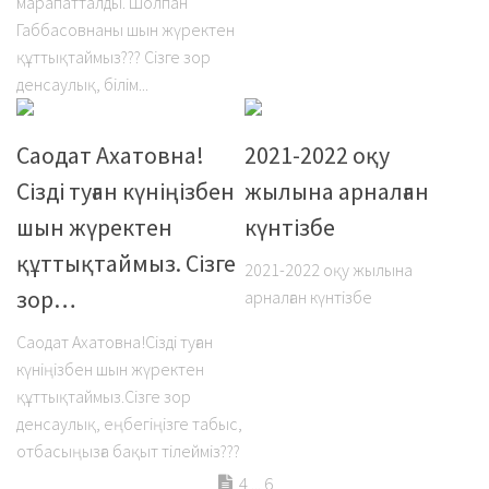
марапатталды. Шолпан
Габбасовнаны шын жүректен
құттықтаймыз??? Сізге зор
денсаулық, білім...
Саодат Ахатовна!
2021-2022 оқу
Сізді туған күніңізбен
жылына арналған
шын жүректен
күнтізбе
құттықтаймыз. Сізге
2021-2022 оқу жылына
зор…
арналған күнтізбе
Саодат Ахатовна!Сізді туған
күніңізбен шын жүректен
құттықтаймыз.Сізге зор
денсаулық, еңбегіңізге табыс,
отбасыңызға бақыт тілейміз???
4 ... 6