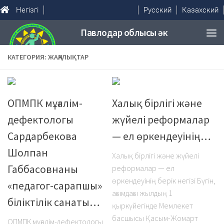
Негізгі
Русский
Казахский
КАТЕГОРИЯ: ЖАҢАЛЫҚТАР
ОПМПК мұғалім-
Халық бірлігі және
дефектологы
жүйелі реформалар
Сардарбекова
— ел өркендеуінің…
Шолпан
Халық бірлігі және жүйелі
Габбасовнаны
реформалар — ел
өркендеуінің берік негізі Бүгін,
«педагог-сарапшы»
ағымдағы жылдың 1
біліктілік санаты…
қыркүйегінде Мемлекет
басшысы Қасым-Жомарт
ОПМПК мұғалім-дефектологы