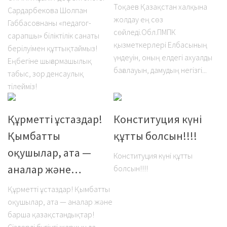
Тоқаев Қазақстан халқына
Сардарбекова Шолпан
жолдау ең сөз
Габбасовнаны «педагог-
сөйледі.Обл.ПМПК
сарапшы» біліктілік санаты
қызметкерлері Елбасының
берілуімен құттықтаймыз!
үндеуін, оның елдегі ахуалды
Еңбегіне шығармашылық
бағалауын, дамудың негізгі...
табыс, зор денсаулық
тілейміз!
Құрметті ұстаздар!
Конституция күні
Қымбатты
құтты болсын!!!!
оқушылар, ата —
Конституция күні құтты
аналар және…
болсын!!!!
Құрметті ұстаздар! Қымбатты
оқушылар, ата — аналар және
барша қазақстандықтар!