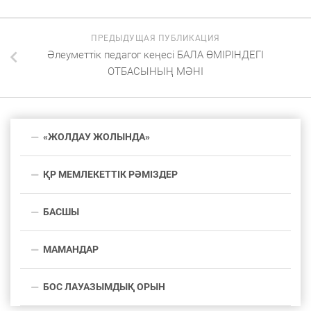
ПРЕДЫДУЩАЯ ПУБЛИКАЦИЯ
Әлеуметтік педагог кеңесі БАЛА ӨМІРІНДЕГІ
ОТБАСЫНЫҢ МӘНІ
«ЖОЛДАУ ЖОЛЫНДА»
ҚР МЕМЛЕКЕТТІК РӘМІЗДЕР
БАСШЫ
МАМАНДАР
БОС ЛАУАЗЫМДЫҚ ОРЫН