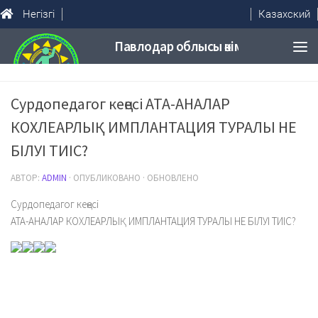
Негізгі
Казахский
Сурдопедагог кеңесі АТА-АНАЛАР
КОХЛЕАРЛЫҚ ИМПЛАНТАЦИЯ ТУРАЛЫ НЕ
БІЛУІ ТИІС?
АВТОР:
ADMIN
· ОПУБЛИКОВАНО · ОБНОВЛЕНО
Сурдопедагог кеңесі
АТА-АНАЛАР КОХЛЕАРЛЫҚ ИМПЛАНТАЦИЯ ТУРАЛЫ НЕ БІЛУІ ТИІС?