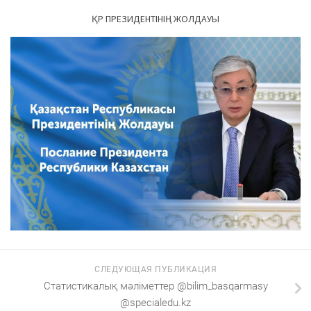
ҚР ПРЕЗИДЕНТІНІҢ ЖОЛДАУЫ
СЛЕДУЮЩАЯ ПУБЛИКАЦИЯ
Статистикалық мәліметтер @bilim_basqarmasy
@specialedu.kz