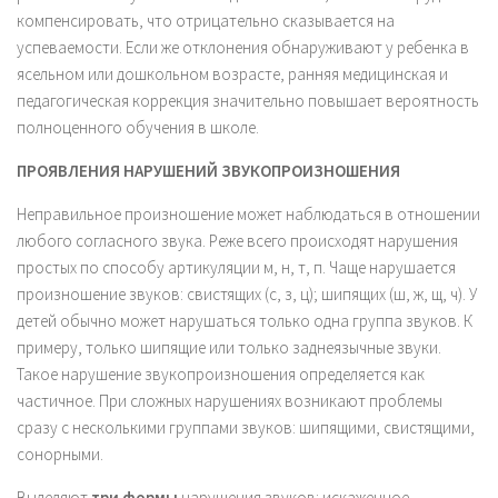
компенсировать, что отрицательно сказывается на
успеваемости. Если же отклонения обнаруживают у ребенка в
ясельном или дошкольном возрасте, ранняя медицинская и
педагогическая коррекция значительно повышает вероятность
полноценного обучения в школе.
ПРОЯВЛЕНИЯ
НАРУШЕНИЙ
ЗВУКОПРОИЗНОШЕНИЯ
Неправильное произношение может наблюдаться в отношении
любого согласного звука. Реже всего происходят нарушения
простых по способу артикуляции м, н, т, п. Чаще нарушается
произношение звуков: свистящих (с, з, ц); шипящих (ш, ж, щ, ч). У
детей обычно может нарушаться только одна группа звуков. К
примеру, только шипящие или только заднеязычные звуки.
Такое нарушение звукопроизношения определяется как
частичное. При сложных нарушениях возникают проблемы
сразу с несколькими группами звуков: шипящими, свистящими,
сонорными.
Выделяют
три
формы
нарушения звуков: искаженное