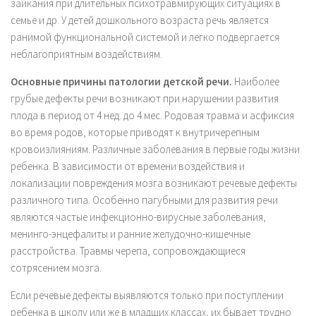
заикания при длительных психотравмирующих ситуациях в
семье и др. У детей дошкольного возраста речь является
ранимой функциональной системой и легко подвергается
неблагоприятным воздействиям.
Основные
причины патологии детской речи.
Наиболее
грубые дефекты речи возникают при нарушении развития
плода в период от 4 нед. до 4 мес. Родовая травма и асфиксия
во время родов, которые приводят к внутричерепным
кровоизлияниям. Различные заболевания в первые годы жизни
ребенка. В зависимости от времени воздействия и
локализации повреждения мозга возникают речевые дефекты
различного типа. Особенно пагубными для развития речи
являются частые инфекционно-вирусные заболевания,
менинго-энцефалиты и ранние желудочно-кишечные
расстройства. Травмы черепа, сопровождающиеся
сотрясением мозга.
Если речевые дефекты выявляются только при поступлении
ребенка в школу или же в младших классах, их бывает трудно