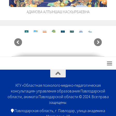
АДАМОВА АЛТЫНШАШ КАСКЫРБАЕВНА
КГУ «Областная психолого-медико-педагогическая
консультация» управления образования Павлодарской
области, акимата Павлодарской области © 2024. Все права
защищены.
Павлодарская область, г. Павлодар, улица академика